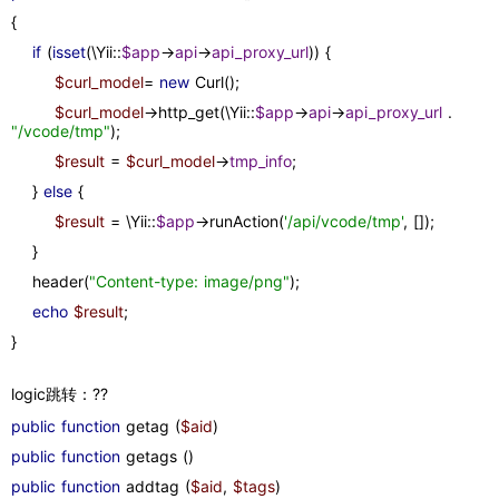
{
if 
(
isset
(\Yii::
$app
->
api
->
api_proxy_url
)) {
$curl_model
= 
new 
Curl();
$curl_model
->http_get(\Yii::
$app
->
api
->
api_proxy_url 
. 
"/vcode/tmp"
);
$result 
= 
$curl_model
->
tmp_info
;
    } 
else 
{
$result 
= \Yii::
$app
->runAction(
'/api/vcode/tmp'
, []);
    }
    header(
"Content-type: image/png"
);
echo 
$result
;
}
logic跳转：??
public function 
getag (
$aid
)
public function 
getags ()
public function 
addtag (
$aid
, 
$tags
)