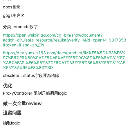
docs目录
gogs用户名
分类 errocode数字
https://open.weixin.qq.com/cgi-bin/showdocument?
action=dir_list&t=resource/res_list&verify=1&id=open1419317853
&token=&lang=zh_CN
https://dev.yunxin.163.com/docs/product/IM%E5%8D%B3%E6%
97%B6%E9%80%9A%E8%AE%AF/%E6%9C%8D%E5%8A%A1%E7
%AB%AFAPI%E6%96%87%E6%A1%A3/%E6%B6%88%E6%81%AF
%E5%8A%9F%E8%83%BD
obsolete：status字段逐渐移除
优化
ProxyController
 限制只能调用logic
做一次全量review
遗留问题
抽取logic