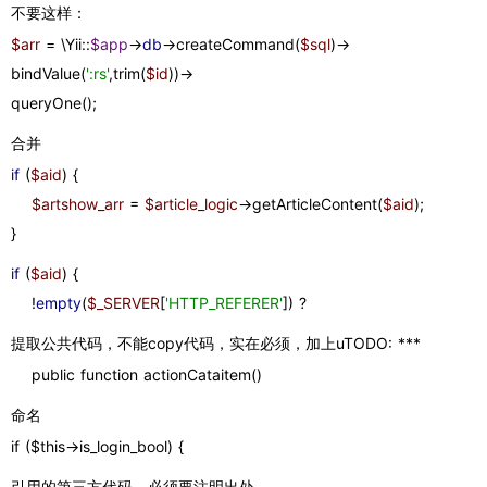
不要这样：
$arr 
= \Yii::
$app
->
db
->createCommand(
$sql
)->
bindValue(
':rs'
,trim(
$id
))->
queryOne();
合并
if 
(
$aid
) {
$artshow_arr 
= 
$article_logic
->getArticleContent(
$aid
);
}
if 
(
$aid
) {
    !
empty
(
$_SERVER
[
'HTTP_REFERER'
]) ?
提取公共代码，不能copy代码，实在必须，加上uTODO: ***
    public function actionCataitem()
命名
if ($this->is_login_bool) {
引用的第三方代码，必须要注明出处