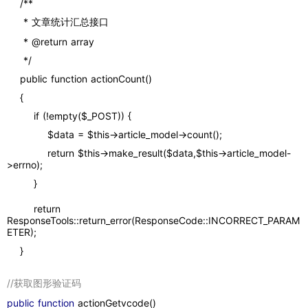
    /**
     * 文章统计汇总接口
     * @return array
     */
    public function actionCount()
    {
        if (!empty($_POST)) {
            $data = $this->article_model->count();
            return $this->make_result($data,$this->article_model-
>errno);
        }
        return 
ResponseTools::return_error(ResponseCode::INCORRECT_PARAM
ETER);
    }
//获取图形验证码
public function 
actionGetvcode()