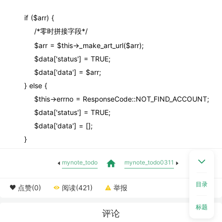
        if ($arr) {
            /*零时拼接字段*/
            $arr = $this->_make_art_url($arr);
            $data['status'] = TRUE;
            $data['data'] = $arr;
        } else {
            $this->errno = ResponseCode::NOT_FIND_ACCOUNT;
            $data['status'] = TRUE;
            $data['data'] = [];
        }
mynote_todo
mynote_todo0311
目录
点赞(0)
阅读(421)
举报
标题
评论