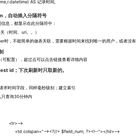
time,r.datetime) AS 记录时间,
um，自动插入分隔符号
的相同信息，都显示在此分隔符中：
相关（时间、uri。。）
id找user时，不能简单的做表关联，需要根据时间来找到唯一的用户，或者没
制
节（可配置），超过点可以点击链接查看详细内容
uest id；下次刷新时只取新的。
表加入请求时间字段，同样毫秒级别；建立索引
认只查询30分钟内
       <tr>-->
              <td colspan="--><?//= $field_num; ?><!--"></td>-->