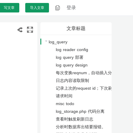
登录
登录
写文章
写文章
导入文章
导入文章
文章标题
log_query
log reader config
log query 部署
log query design
每次变换reqnum，自动插入分隔符号
日志内容读取限制
记录上次的request id；下次刷新时只取
请求时间
misc todo
log_storage.php 代码分离
查看时触发刷新日志
分析时数据库出错要报错。