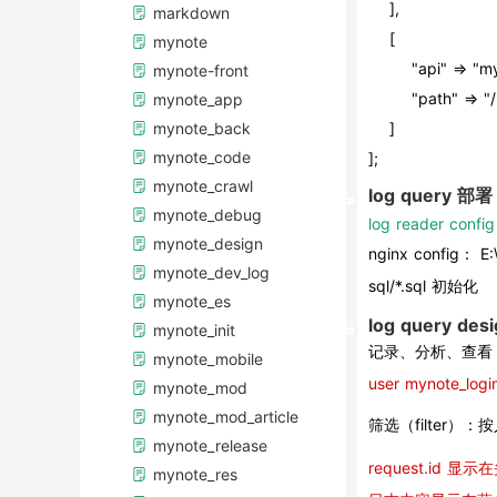
    ],
markdown
    [
mynote
        "api" 
mynote-front
        "pat
mynote_app
mynote_back
    ]
mynote_code
];
mynote_crawl
log query 部署
mynote_debug
log reader config
mynote_design
nginx config： E:\
mynote_dev_log
sql/*.sql 初始化
mynote_es
log query des
mynote_init
记录、分析、查看
mynote_mobile
user mynote_logi
mynote_mod
mynote_mod_article
筛选（filter）
mynote_release
request.id
mynote_res