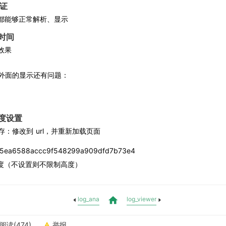
验证
码都能够正常解析、显示
时间
效果
外面的显示还有问题：
度设置
存：修改到 
url
，并重新加载页面
05ea6588accc9f548299a909dfd7b73e4
度（不设置则不限制高度）
log_ana
log_viewer
阅读(474)
举报