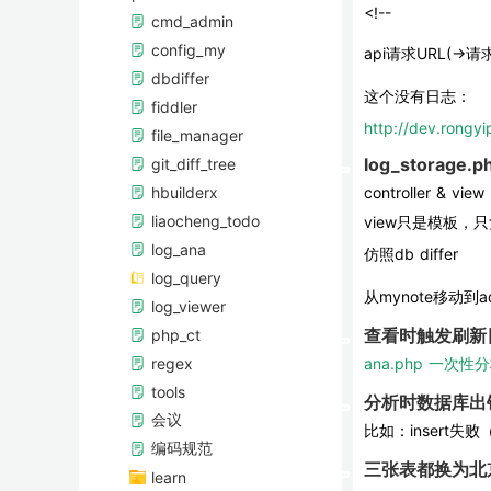
<!--                 
cmd_admin
config_my
api请求URL(-
dbdiffer
这个没有日志：
fiddler
http://dev.rongy
file_manager
log_storage
git_diff_tree
hbuilderx
controller & view
liaocheng_todo
view只是模板，
log_ana
仿照db differ
log_query
从mynote移动到ad
log_viewer
查看时触发刷新
php_ct
regex
ana.php 一次
tools
分析时数据库出
会议
比如：insert
编码规范
三张表都换为北
learn