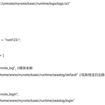
" => "E:/uninote/mynote/basic/runtime/logs/logs.txt"
= "root123.";
= [
 => "mynote_log", //模块名称
th" => "/home/www/mynote/basic/runtime/seaslog/default" //实际情况日志
> "mynote_login",
h" => "/home/www/mynote/basic/runtime/seaslog/login"