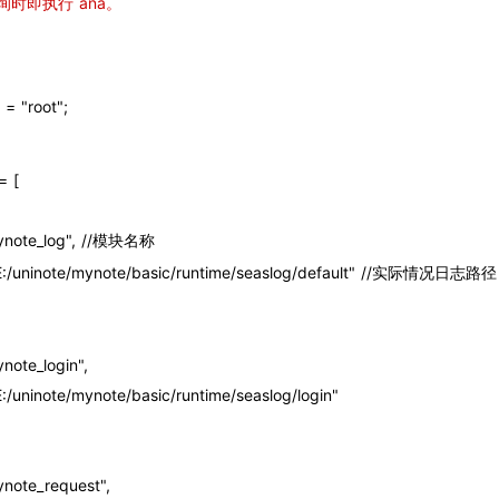
时即执行 ana。
= "root";
= [
 => "mynote_log", //模块名称
th" => "E:/uninote/mynote/basic/runtime/seaslog/default" //实际情况日志路径
> "mynote_login",
ap的极速后台开发框架。
" => "E:/uninote/mynote/basic/runtime/seaslog/login"
=> "mynote_request",