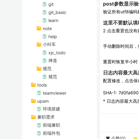
post参数显示
git
验证所有utf8编
git_basic
learn
这里不要默认填
note
2 点击重置也没有
help
小叫车
手动删除时间后，
xjc_todo
禅道
重置时恢复半小时
规范
日志内容最大高
规范
配置修改，点击保
tools
SHA-1: 7d0fa69
teamviewer
upam
* 
日志内容最大高
环境搭建
兼职需求
前端兼职
前端外包
点赞(0)