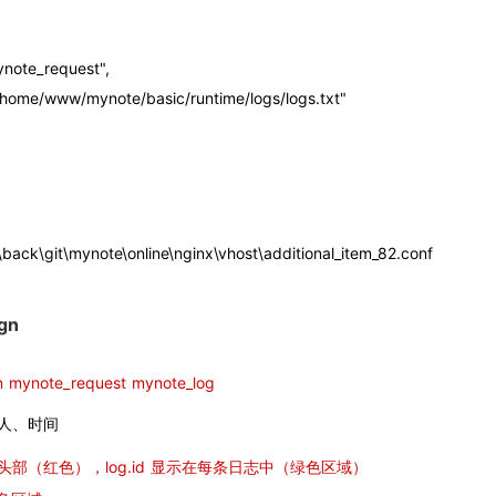
=> "mynote_request",
h" => "/home/www/mynote/basic/runtime/logs/logs.txt"
 
back\git\mynote\online\nginx\vhost\additional_item_82.conf
ign
n mynote_request mynote_log
：按人、时间
 显示在头部（红色），log.id 显示在每条日志中（绿色区域）