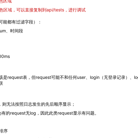
色区域
色区域，可以直接复制到api/tests，进行调试
可能都有过滤字段）：
qnum、时间段
00ms
equest表，但request可能不和任何user、login（无登录记录）、log
联
id排序，则无法按照日志发生的先后顺序显示；
为有的request无log，因此此类request显示有问题。
间排序