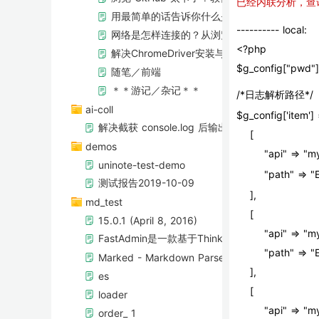
已经内联分析，查询
用最简单的话告诉你什么是ElasticSearch
---------- local:
网络是怎样连接的？从浏览器输入URL开始
<?php
解决ChromeDriver安装与配置问题
$g_config["pwd"] 
随笔／前端
＊＊游记／杂记＊＊
/*日志解析路径*/
ai-coll
$g_config['item'] 
解决截获 console.log 后输出位置错误的问题
    [
demos
        "api"
uninote-test-demo
        "pa
测试报告2019-10-09
    ],
md_test
    [
15.0.1 (April 8, 2016)
        "api" =
FastAdmin是一款基于ThinkPHP5+Bootstr
        "path
Marked - Markdown Parser
    ],
es
    [
loader
        "api" 
order_ 1