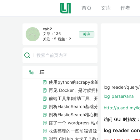
ElasticSearch两个节点的情况下，shard是
首页
首页
文库
文库
作者
作者
ElasticSearch安装教程
ElasticSearch设置用户名密码访问
ElasticSearch适用场景，功能以及特点介绍
cyb2
Kali Linux安装教程
文章：136
关注
关注：5
粉丝：2
Linux设置虚拟内存教学和实战
docker
init
vuex的源码一些理解
使用nginx控制ElasticSearch访问权限
使用python的scrapy来编写一个爬虫
log reader/que
再见 Docker，是时候拥抱下一代容器工具了
log parser/ana 
前端工具集(辅助工具、开发工具、技术栈、学
剖析ElasticSearch基础分布式架构
http://a.add.my/l
剖析ElasticSearch核心概念，NRT，索引，
访问 GUI 时触发
搭了一个 wordpress 站点
log reader con
收集整理的一些前端资源
浏览 GitHub 太卡了？教你两招！