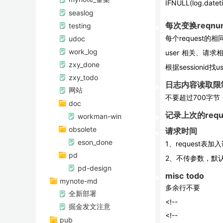
IFNULL(log.date
seaslog
每次变换reqn
testing
每个request
udoc
work_log
user 相关、请求
zxy_done
根据session
zxy_todo
日志内容读取限
网站
不要超过700字
doc
记录上次的req
workman-win
obsolete
请求时间
eson_done
1、request
pd
2、不传参数，默
pd-design
misc todo
mynote-md
多余行不要
全新部署
<!--                 
掘金发文注意
<!--              
pub