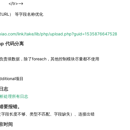
       </tr>-->
>请求URL） 等字段名称优化
ipiao.com/link/take/lib/php/upload.php?guid=1535876647528
.php 代码分离
只负责填数据，除了foreach，其他控制模块尽量都不使用
ditional项目
日志
性分析处理所有日志 
错要报错。
失败（字段长度不够、类型不匹配、字段缺失）、连接出错
京时间