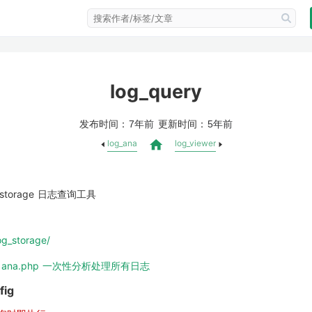
如何分配的
log_query
发布时间：
更新时间：
7年前
5年前
log_ana
log_viewer
ry/storage 日志查询工具
习网站)
og_storage/
分片，副本等
：
ana.php 一次性分析处理所有日志 
fig