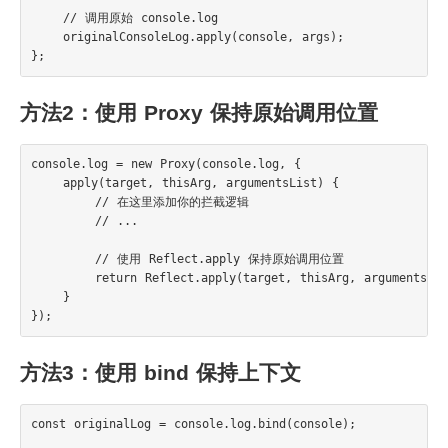
    // 调用原始 console.log

    originalConsoleLog.apply(console, args);

方法2：使用 Proxy 保持原始调用位置
console.log = new Proxy(console.log, {

    apply(target, thisArg, argumentsList) {

        // 在这里添加你的拦截逻辑

        // ...

        // 使用 Reflect.apply 保持原始调用位置

        return Reflect.apply(target, thisArg, argumentsList
    }

方法3：使用 bind 保持上下文
const originalLog = console.log.bind(console);
