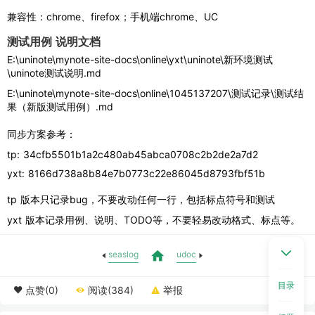
兼容性：chrome、firefox；手机端chrome、UC
测试用例 说明文档
E:\uninote\mynote-site-docs\online\yxt\uninote\新环境测试
\uninote测试说明.md
E:\uninote\mynote-site-docs\online\1045137207\测试记录\测试结
果（新版测试用例）.md
同步方案参考：
tp: 
34cfb5501b1a2c480ab45abca0708c2b2de2a7d2
yxt: 
8166d738a8b84e7b0773c22e86045d8793fbf51b
tp 版本只记录bug，不要改动任何一行，包括标点符号和测试
yxt 版本记录用例、说明、TODO等，不要轻易改动格式、标点等。
seaslog
udoc
目录
点赞(0)
阅读(384)
举报